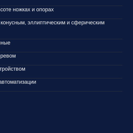
соте ножках и опорах
 конусным, эллиптическим и сферическим
нные
гревом
тройством
автоматизации