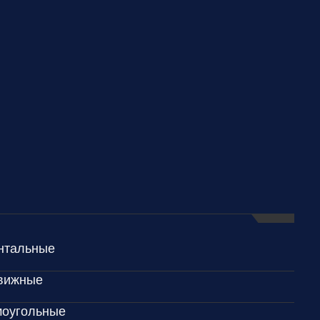
онтальные
вижные
моугольные